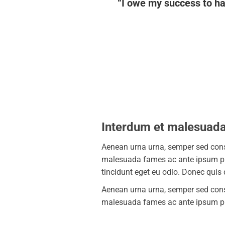
“I owe my success to ha
Interdum et malesuad
Aenean urna urna, semper sed consect
malesuada fames ac ante ipsum prim
tincidunt eget eu odio. Donec quis
Aenean urna urna, semper sed consect
malesuada fames ac ante ipsum pr