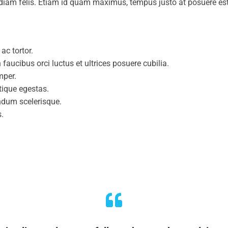
 diam felis. Etiam id quam maximus, tempus justo at posuere est
ac tortor.
faucibus orci luctus et ultrices posuere cubilia.
mper.
tique egestas.
ndum scelerisque.
s.