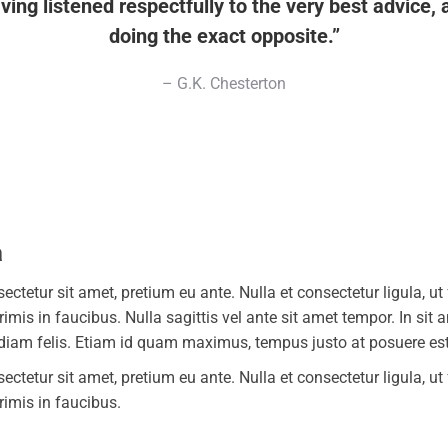
ving listened respectfully to the very best advice,
doing the exact opposite.”
– G.K. Chesterton
a
etur sit amet, pretium eu ante. Nulla et consectetur ligula, ut fr
is in faucibus. Nulla sagittis vel ante sit amet tempor. In sit 
 diam felis. Etiam id quam maximus, tempus justo at posuere est
etur sit amet, pretium eu ante. Nulla et consectetur ligula, ut fr
imis in faucibus.