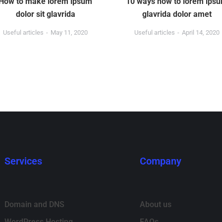
How to make lorem ipsum
10 ways how to lorem ips
dolor sit glavrida
glavrida dolor amet
Useful articles
May 11, 2020
Useful articles
April 14, 2020
Services
Company
Domain and DNS
About us
WordPress Hosting
FAQs