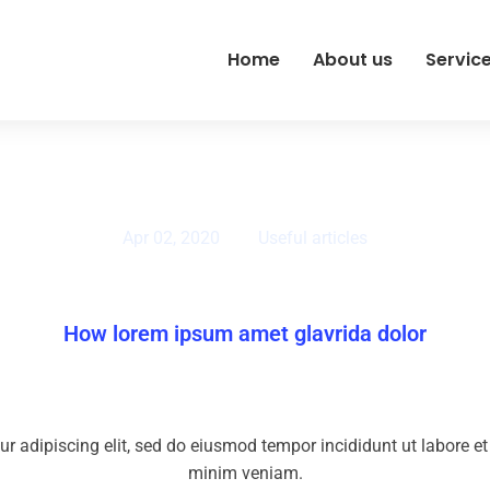
Home
About us
Servic
Apr 02, 2020
Useful articles
How lorem ipsum amet glavrida dolor
ur adipiscing elit, sed do eiusmod tempor incididunt ut labore e
minim veniam.